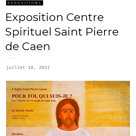
EXPOSITIONS
TRAVAUX PROFANES
Exposition Centre
Spirituel Saint Pierre
ÉVANGILE DU JOUR
de Caen
LES PSAUMES
juillet 10, 2021
CONTACT