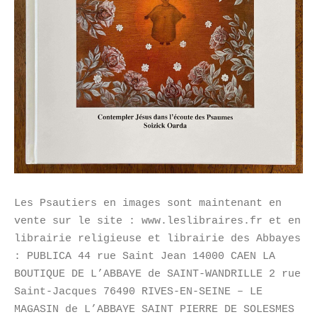
Les Psautiers en images sont maintenant en
vente sur le site : www.leslibraires.fr et en
librairie religieuse et librairie des Abbayes
: PUBLICA 44 rue Saint Jean 14000 CAEN LA
BOUTIQUE DE L’ABBAYE de SAINT-WANDRILLE 2 rue
Saint-Jacques 76490 RIVES-EN-SEINE – LE
MAGASIN de L’ABBAYE SAINT PIERRE DE SOLESMES